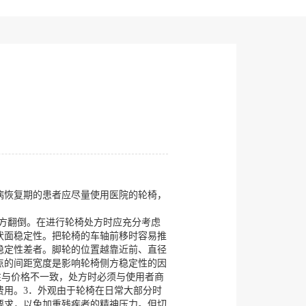
病恢复期的患者应尽量使用医院的轮椅，
侧方翻倒。在进行轮椅处方时应充分考虑
状面稳定性。把轮椅的车轴前移时容易推
稳定性差者。脚轮的位置越靠近前、直径
点的间距宽度是影响轮椅侧方稳定性的因
性与价格不一致，处方时必须与使用者商
费用。3．外观由于轮椅在日常大部分时
要求，以免加重残疾者的精神压力。但切