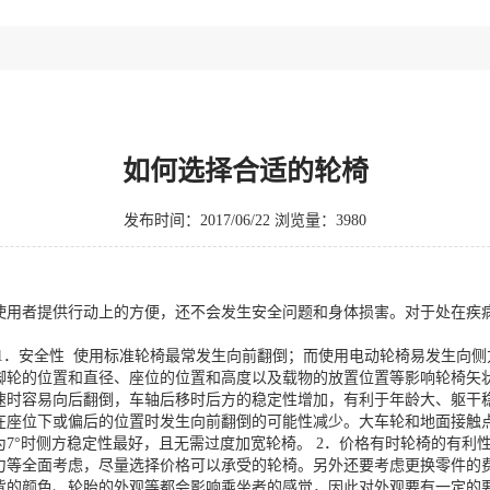
如何选择合适的轮椅
发布时间：2017/06/22 浏览量：3980
使用者提供行动上的方便，还不会发生安全问题和身体损害。对于处在疾
1．安全性 使用标准轮椅最常发生向前翻倒；而使用电动轮椅易发生向
脚轮的位置和直径、座位的位置和高度以及载物的放置位置等影响轮椅矢
速时容易向后翻倒，车轴后移时后方的稳定性增加，有利于年龄大、躯干
在座位下或偏后的位置时发生向前翻倒的可能性减少。大车轮和地面接触
7°时侧方稳定性最好，且无需过度加宽轮椅。 2．价格有时轮椅的有利
力等全面考虑，尽量选择价格可以承受的轮椅。另外还要考虑更换零件的
背的颜色、轮胎的外观等都会影响乘坐者的感觉，因此对外观要有一定的