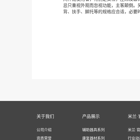
忌只重视外观而忽视功能，主客颠倒。
背、扶手、脚托等的规格应合适，必要
关于我们
产品展示
米兰·
公司介绍
辅助器具系列
米兰·
资质荣誉
康复器材系列
行业动