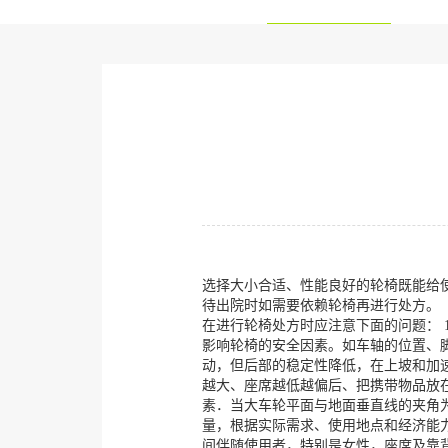
选择大小合适、性能良好的轮椅既能给
待出院时如需要依赖轮椅再进行处方。
在进行轮椅处方时应注意下面的问题： 
影响轮椅的安全因素。如车轴的位置、
动，但后部的稳定性降低，在上坡和加
越大、座席越低越偏后、把携带物品放
素．当大车轮平面与地面垂直线的夹角为
量，根据实际需求、使用地点和经济能
间伴随使用者，特别是女性，座席及靠