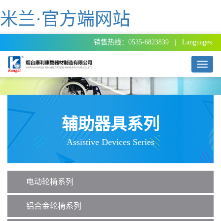
米兰·官方端网站
销售热线：0535-6823839 | Languages:
T
o
g
g
l
e
辅助器具系列
n
a
Assistive Devices Series
v
i
g
a
电动轮椅系列
t
i
o
铝合金轮椅系列
n