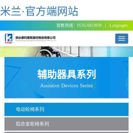
米兰·官方端网站
销售热线：0535-6823839 | Languages:
T
o
g
g
l
e
辅助器具系列
n
a
Assistive Devices Series
v
i
g
a
电动轮椅系列
t
i
o
铝合金轮椅系列
n