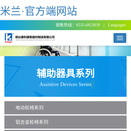
米兰·官方端网站
销售热线：0535-6823839 | Languages:
T
o
g
g
l
e
辅助器具系列
n
a
Assistive Devices Series
v
i
g
a
电动轮椅系列
t
i
o
铝合金轮椅系列
n