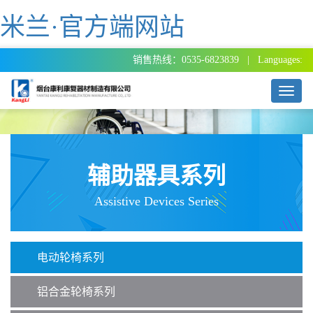
米兰·官方端网站
销售热线：0535-6823839 | Languages:
T
o
g
g
l
e
辅助器具系列
n
a
Assistive Devices Series
v
i
g
a
电动轮椅系列
t
i
o
铝合金轮椅系列
n