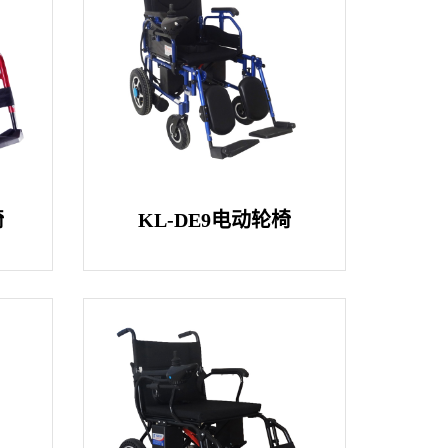
椅
KL-DE9电动轮椅