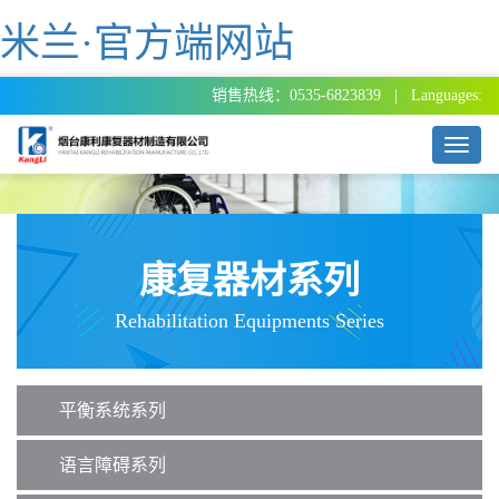
米兰·官方端网站
销售热线：0535-6823839 | Languages:
T
o
g
g
l
e
康复器材系列
n
a
Rehabilitation Equipments Series
v
i
g
a
平衡系统系列
t
i
o
语言障碍系列
n