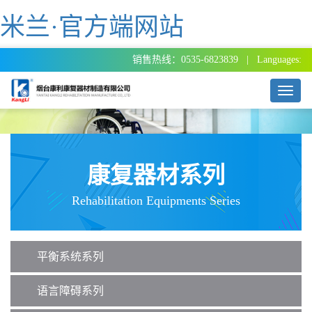
米兰·官方端网站
销售热线：0535-6823839 | Languages:
T
o
g
g
l
e
康复器材系列
n
a
Rehabilitation Equipments Series
v
i
g
a
平衡系统系列
t
i
o
语言障碍系列
n