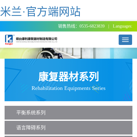
米兰·官方端网站
销售热线：0535-6823839 | Languages:
T
o
g
g
l
e
康复器材系列
n
a
Rehabilitation Equipments Series
v
i
g
a
平衡系统系列
t
i
o
语言障碍系列
n