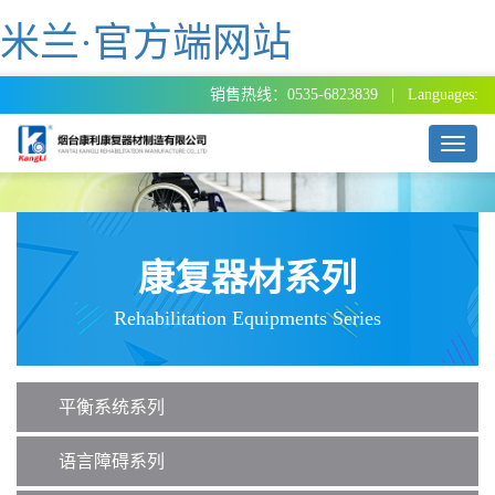
米兰·官方端网站
销售热线：0535-6823839 | Languages:
T
o
g
g
l
e
康复器材系列
n
a
Rehabilitation Equipments Series
v
i
g
a
平衡系统系列
t
i
o
语言障碍系列
n